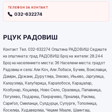
ТЕЛЕФОН ЗА КОНТАКТ
032-632274
РЦУК РАДОВИШ
Контакт Тел. 032-632274 Општина РАДОВИШ Седиште
на општината: град РАДОВИШ Број на жители: 28.244
Број на населението места: 36 Населени места: градот
Радовиш и села: Али Коч, Али Лобаси, Бучим, Воиславци,
Дамјан, Држани, Дурутлија, Злеово, Ињево, Јаргулица,
Калаузлија, Калуѓерица, Каралобоси, Караџалар,
Козбунар, Коџалија, Ново Село, Ораовица, Папавница,
Погулево, Подареш, Покрајчево, Прналија, Раклиш,
Сариѓол, Смиланци, Сулдурци, Супурге, Тополница,
Ќоселија, Худаверлија, Чешме Маале, Шаинташ,