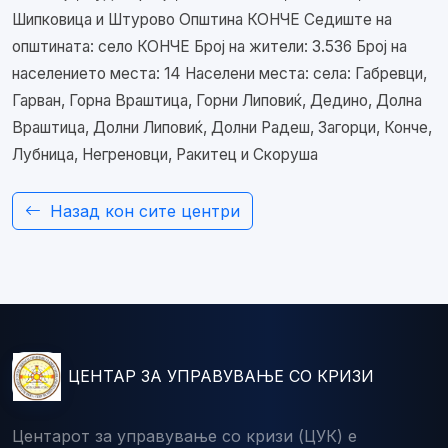
Шипковица и Штурово Општина КОНЧЕ Седиште на
општината: село КОНЧЕ Број на жители: 3.536 Број на
населението места: 14 Населени места: села: Габревци,
Гарван, Горна Враштица, Горни Липовиќ, Дедино, Долна
Враштица, Долни Липовиќ, Долни Радеш, Загорци, Конче,
Лубница, Негреновци, Ракитец и Скоруша
Назад кон сите центри
ЦЕНТАР ЗА УПРАВУВАЊЕ СО КРИЗИ
Центарот за управување со кризи (ЦУК) е