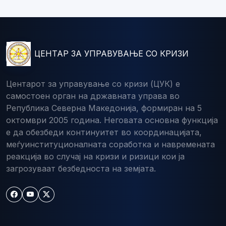
ЦЕНТАР ЗА УПРАВУВАЊЕ СО КРИЗИ
Центарот за управување со кризи (ЦУК) е
самостоен орган на државната управа во
Република Северна Македонија, формиран на 5
октомври 2005 година. Неговата основна функција
е да обезбеди континуитет во координацијата,
меѓуинституционалната соработка и навремената
реакција во случај на кризи и ризици кои ја
загрозуваат безбедноста на земјата.