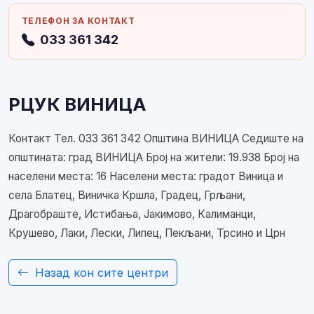
ТЕЛЕФОН ЗА КОНТАКТ
033 361 342
РЦУК ВИНИЦА
Контакт Тел. 033 361 342 Општина ВИНИЦА Седиште на
општината: град ВИНИЦА Број на жители: 19.938 Број на
населени места: 16 Населени места: градот Виница и
села Блатец, Виничка Кршла, Градец, Грљани,
Драгобраште, Истибања, Јакимово, Калиманци,
Крушево, Лаки, Лески, Липец, Пекљани, Трсино и Црн
Назад кон сите центри