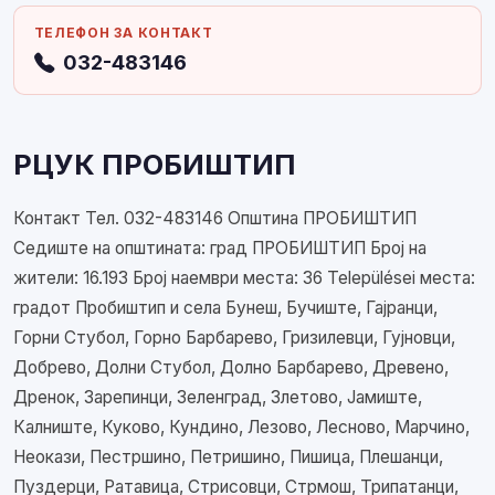
ТЕЛЕФОН ЗА КОНТАКТ
032-483146
РЦУК ПРОБИШТИП
Контакт Тел. 032-483146 Општина ПРОБИШТИП
Седиште на општината: град ПРОБИШТИП Број на
жители: 16.193 Број наември места: 36 Települései места:
градот Пробиштип и села Бунеш, Бучиште, Гајранци,
Горни Стубол, Горно Барбарево, Гризилевци, Гујновци,
Добрево, Долни Стубол, Долно Барбарево, Древено,
Дренок, Зарепинци, Зеленград, Злетово, Јамиште,
Калниште, Куково, Кундино, Лезово, Лесново, Марчино,
Неокази, Пестршино, Петришино, Пишица, Плешанци,
Пуздерци, Ратавица, Стрисовци, Стрмош, Трипатанци,