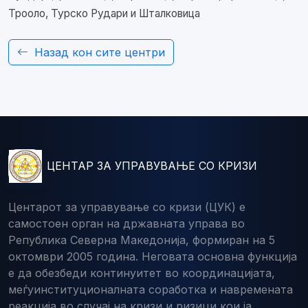
Трооло, Турско Рудари и Шталковица
Назад кон сите центри
ЦЕНТАР ЗА УПРАВУВАЊЕ СО КРИЗИ
Центарот за управување со кризи (ЦУК) е
самостоен орган на државната управа во
Република Северна Македонија, формиран на 5
октомври 2005 година. Неговата основна функција
е да обезбеди континуитет во координацијата,
меѓуинституционалната соработка и навремената
реакција во случај на кризи и ризици кои ја