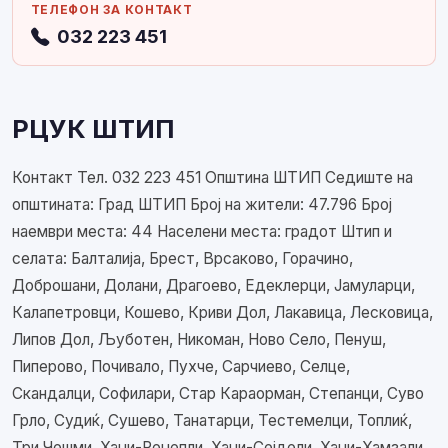
ТЕЛЕФОН ЗА КОНТАКТ
032 223 451
РЦУК ШТИП
Контакт Тел. 032 223 451 Општина ШТИП Седиште на
општината: Град ШТИП Број на жители: 47.796 Број
наември места: 44 Населени места: градот Штип и
селата: Балталија, Брест, Врсаково, Горачино,
Доброшани, Долани, Драгоево, Едеклерци, Јамуларци,
Калапетровци, Кошево, Криви Дол, Лакавица, Лесковица,
Липов Дол, Љуботен, Никоман, Ново Село, Пенуш,
Пиперово, Почивало, Пухче, Сарчиево, Селце,
Скандалци, Софилари, Стар Караорман, Степанци, Суво
Грло, Судиќ, Сушево, Танатарци, Тестемелци, Топлиќ,
Три Чешми, Хаџи-Реџепли, Хаџи-Сејдели, Хаџи-Хамзали,