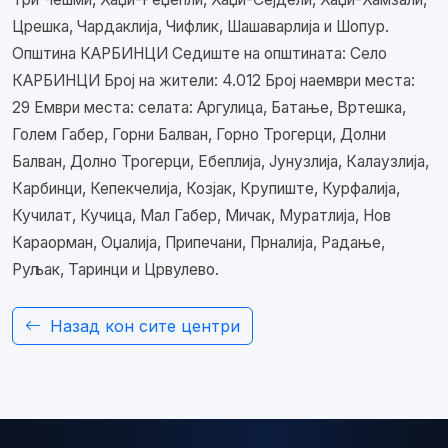
Црешка, Чардаклија, Чифлик, Шашаварлија и Шопур.
Општина КАРБИНЦИ Седиште на општината: Село
КАРБИНЦИ Број на жители: 4.012 Број наември места:
29 Ември места: селата: Аргулица, Батање, Вртешка,
Голем Габер, Горни Балван, Горно Трогерци, Долни
Балван, Долно Трогерци, Ебеплија, Јунузлија, Калаузлија,
Карбинци, Кепекчелија, Козјак, Крупиште, Курфалија,
Кучилат, Кучица, Мал Габер, Мичак, Муратлија, Нов
Караорман, Оџалија, Припечани, Прналија, Радање,
Руљак, Таринци и Црвулево.
Назад кон сите центри