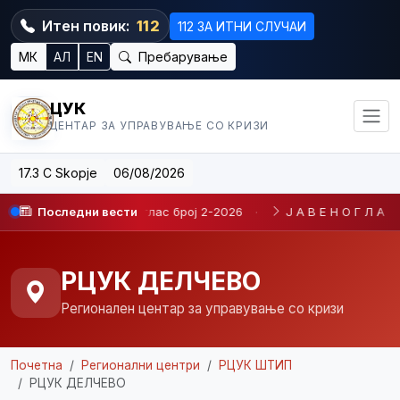
Итен повик:
112
112 ЗА ИТНИ СЛУЧАИ
МК
АЛ
EN
Пребарување
ЦУК
ЦЕНТАР ЗА УПРАВУВАЊЕ СО КРИЗИ
17.3 C Skopje
06/08/2026
 неизбор на јавен оглас број 2-2026
Последни вести
·
Ј А В Е Н О Г Л А С БР. 
РЦУК ДЕЛЧЕВО
Регионален центар за управување со кризи
Почетна
Регионални центри
РЦУК ШТИП
РЦУК ДЕЛЧЕВО