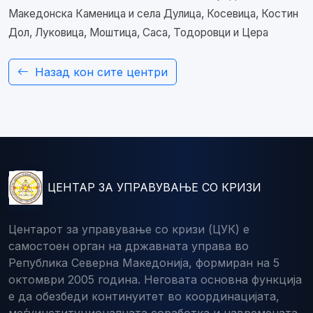
Македонска Каменица и села Дулица, Косевица, Костин
Дол, Луковица, Моштица, Саса, Тодоровци и Цера
Назад кон сите центри
ЦЕНТАР ЗА УПРАВУВАЊЕ СО КРИЗИ
Центарот за управување со кризи (ЦУК) е
самостоен орган на државната управа во
Република Северна Македонија, формиран на 5
октомври 2005 година. Неговата основна функција
е да обезбеди континуитет во координацијата,
меѓуинституционалната соработка и навремената