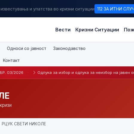
 известувања и упатства во кризни ситуации
112 ЗА ИТНИ СЛУ
Вести
Кризни Ситуации
Пож
и
Односи со јавност
Законодавство
Контакт
/2026
·
Одлука за избор и одлука за неизбор на јавен оглас б
ЛЕ
кризи
РЦУК СВЕТИ НИКОЛЕ