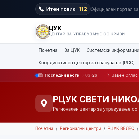
Итен повик:
112
Официјален портал за
ЦУК
ЦЕНТАР ЗА УПРАВУВАЊЕ СО КРИЗИ
Почетна
За ЦУК
Системски информаци
Координативен центар за спасување (RCC)
ботување на определено време JO 03-26
Последни вести
·
Јавен Оглас БР. 03
РЦУК СВЕТИ НИКО
Регионален центар за управување со 
Почетна
Регионални центри
РЦУК ВЕЛЕС