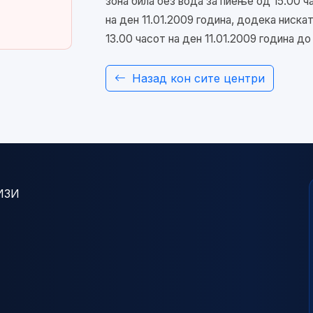
зона била без вода за пиење од 15.00 ч
на ден 11.01.2009 година, додека ниска
13.00 часот на ден 11.01.2009 година до
Назад кон сите центри
ИЗИ