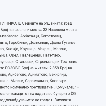
ТИ НИКОЛЕ Седиште на општината: град
рој на населени места: 33 Населени места:
Амзабегово, Арбасанци, Богословец,
иште, Горобинци, Делисинци, Долно Ѓуѓанце,
во, Кнежје, Крушица, Макреш, Малино,
ица, Орел, Павлешенци, Патетино,
ануловци, Стањевци, Строиманци и Трстеник
 ЛОЗОВО Број на жители: 2.858 Број на
ово, Аџибегово, Аџиматово, Бекирлија,
шино, Милини, Сарамзалино, Ќоселари.
ното комунално претпријатие „Комуналец“ –
мален капацитет на водата во бунарите (28
во водоснабдувањето во градот. Високата