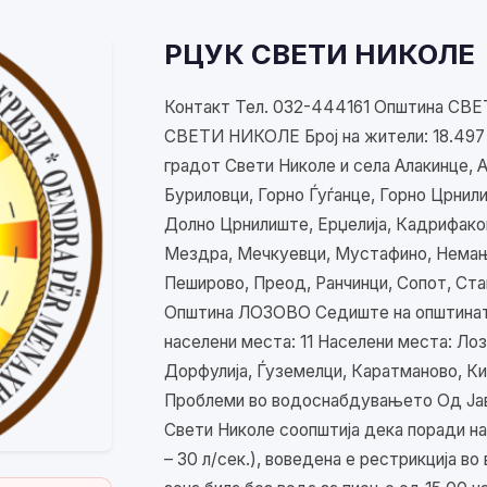
РЦУК СВЕТИ НИКОЛЕ
Контакт Тел. 032-444161 Општина СВЕ
СВЕТИ НИКОЛЕ Број на жители: 18.497 Б
градот Свети Николе и села Алакинце, 
Буриловци, Горно Ѓуѓанце, Горно Црнил
Долно Црнилиште, Ерџелија, Кадрифако
Мездра, Мечкуевци, Мустафино, Немањ
Пеширово, Преод, Ранчинци, Сопот, Ст
Општина ЛОЗОВО Седиште на општината:
населени места: 11 Населени места: Лоз
Дорфулија, Ѓуземелци, Каратманово, Ки
Проблеми во водоснабдувањето Од Јав
Свети Николе соопштија дека поради на
– 30 л/сек.), воведена е рестрикција 