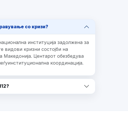
равување со кризи?
национална институција задолжена за
е видови кризни состојби на
а Македонија. Центарот обезбедува
меѓуинституционална координација.
112?