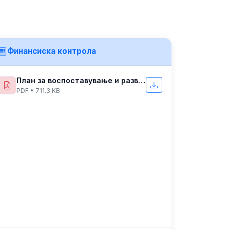
Финансиска контрола
План за воспоставување и развој на финансико управувње и контрола
PDF • 711.3 KB