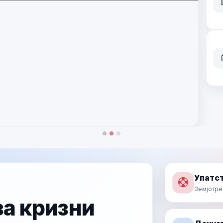
Прочитај повеќе
Упатст
п
Земјотре
а кризни