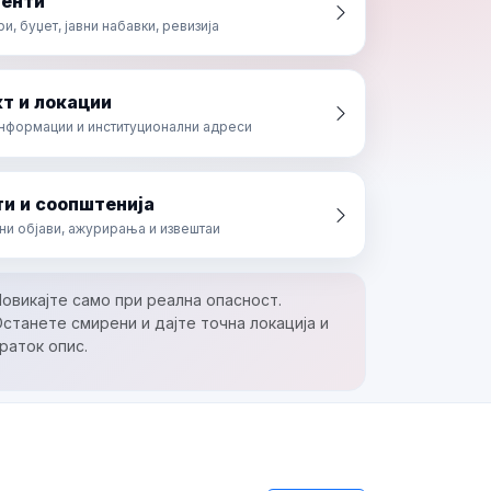
енти
, буџет, јавни набавки, ревизија
т и локации
информации и институционални адреси
и и соопштенија
ни објави, ажурирања и извештаи
овикајте само при реална опасност.
станете смирени и дајте точна локација и
раток опис.