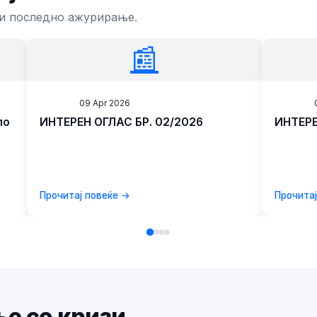
 и последно ажурирање.
📰
News
09 Apr 2026
News
по
ИНТЕРЕН ОГЛАС БР. 02/2026
ИНТЕРЕ
ен
Прочитај повеќе →
Прочита
ње со кризи