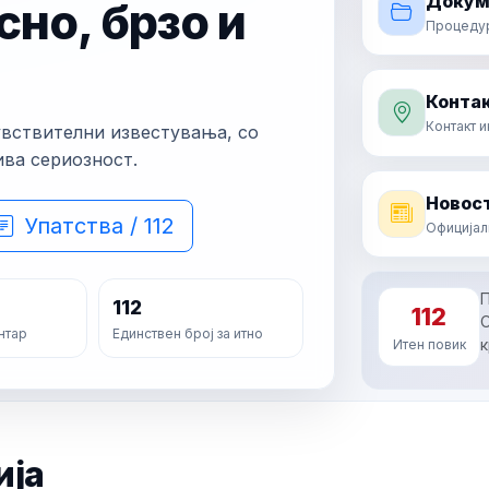
Докум
сно, брзо и
Процедури
Контак
Контакт 
увствителни известувања, со
ива сериозност.
Новост
Упатства / 112
Официјал
П
112
112
О
нтар
Единствен број за итно
к
Итен повик
ија