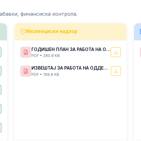
абавки, финансиска контрола.
Инспекциски надзор
ГОДИШЕН ПЛАН ЗА РАБОТА НА ОДДЕЛЕНИЕТО ЗА ИНСПЕКЦИСКИ НАДЗОР ВО ЦЕНТАРОТ ЗА УПРАВУВАЊЕ СО КРИЗИ ЗА 2025 ГОДИНА
PDF • 280.8 KB
ИЗВЕШТАЈ ЗА РАБОТА НА ОДДЕЛЕНИЕТО ЗА ИНСПЕКЦИСКИ НАДЗОР ВО ЦЕНТАРОТ ЗА УПРАВУВАЊЕ СО КРИЗИ ЗА ПЕРИОДОТ ЈУЛИ-ДЕКЕМВРИ 2022 ГОДИНА
PDF • 198.8 KB