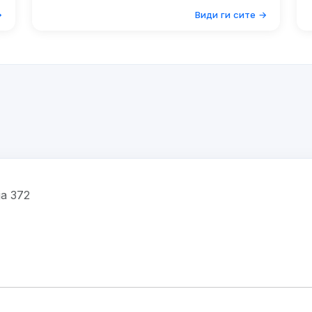
→
Види ги сите →
ја 372