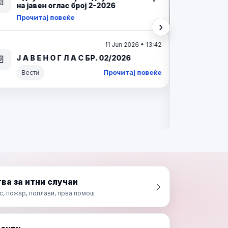
ИНТЕРЕН ОГЛАС БР. 02/2026
📄
Прочитај повеќе
Вести
›
Следно
16 Mar 2026 • 05:47
О Д Л У К А За избор на кандидат по
Интерен оглас број 02/2025 за
📄
унапредување на административен
службеник во Центар за управување
со кризи
Прочитај повеќе
ва за итни случаи
с, пожар, поплави, прва помош