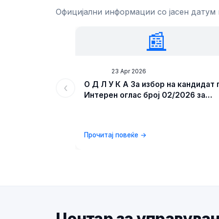
Официјални информации со јасен датум
📰
News
23 Apr 2026
О Д Л У К А За избор на кандидат 
‹
Интерен оглас број 02/2026 за
унапредување на административ
службеник во Центар за
управување со кризи
Прочитај повеќе →
Центар за управува