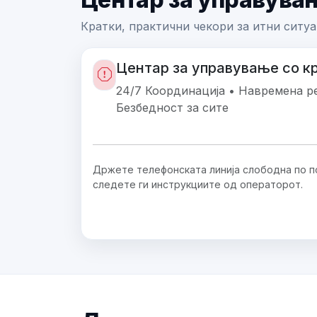
Кратки, практични чекори за итни ситуа
Центар за управување со к
24/7 Координација • Навремена ре
Безбедност за сите
Држете телефонската линија слободна по п
следете ги инструкциите од операторот.