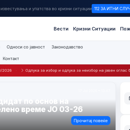
 известувања и упатства во кризни ситуации
112 ЗА ИТНИ СЛУ
Вести
Кризни Ситуации
Пож
и
Односи со јавност
Законодавство
Контакт
за избор и одлука за неизбор на јавен оглас број 2-2026
·
Ј 
23 Apr 2026 • 14:09
а кандидат по Интерен оглас
едување на
беник во Центар за