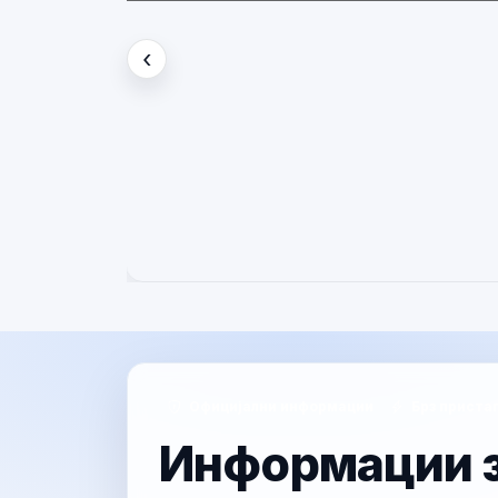
Вести
‹
Претходно
Официјални информации
Брз приста
Информации з