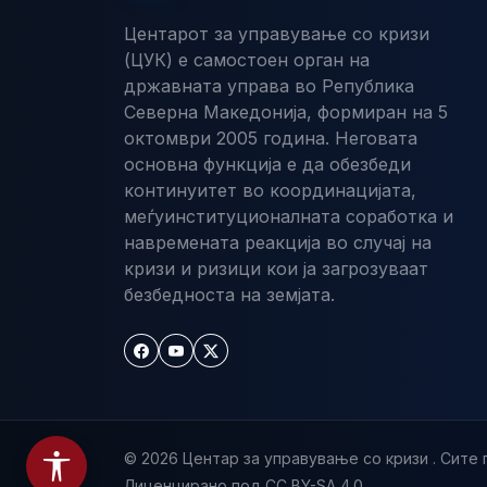
Центарот за управување со кризи
(ЦУК) е самостоен орган на
државната управа во Република
Северна Македонија, формиран на 5
октомври 2005 година. Неговата
основна функција е да обезбеди
континуитет во координацијата,
меѓуинституционалната соработка и
навремената реакција во случај на
кризи и ризици кои ја загрозуваат
безбедноста на земјата.
© 2026 Центар за управување со кризи . Сите 
Лиценцирано под CC BY-SA 4.0