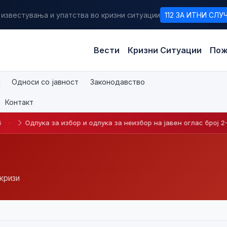
 известувања и упатства во кризни ситуации
112 ЗА ИТНИ СЛУ
Вести
Кризни Ситуации
Пож
и
Односи со јавност
Законодавство
Контакт
а за избор и одлука за неизбор на јавен оглас број 2-2026
·
кризи