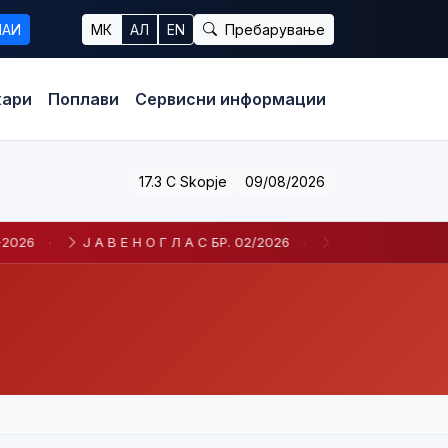
ЧАИ
МК
АЛ
EN
Пребарување
ари
Поплави
Сервисни информации
17.3 C Skopje
09/08/2026
Ј А В Е Н О Г Л А С БР. 02/2026
·
О Д Л У К А За избор на кан