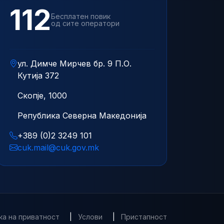
112
Бесплатен повик
од сите оператори
ул. Димче Мирчев бр. 9 П.О.
Кутија 372
Скопје, 1000
Република Северна Македонија
+389 (0)2 3249 101
cuk.mail@cuk.gov.mk
ка на приватност
|
Услови
|
Пристапност