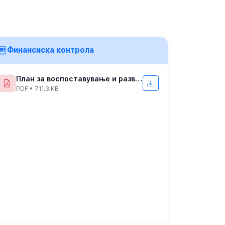
Финансиска контрола
План за воспоставување и развој на финансико управувње и контрола
PDF • 711.3 KB