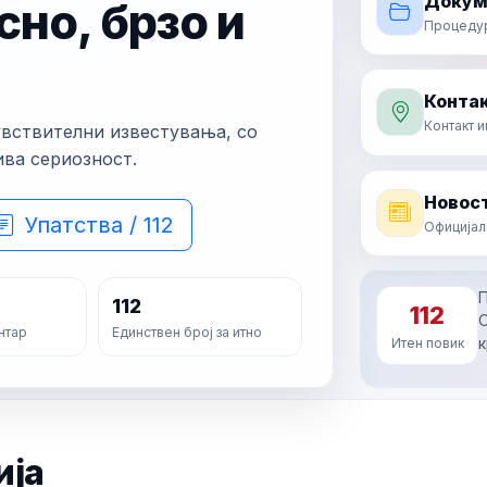
Докум
сно, брзо и
Процедури
Контак
Контакт 
увствителни известувања, со
ива сериозност.
Новост
Упатства / 112
Официјал
П
112
112
О
нтар
Единствен број за итно
к
Итен повик
ија