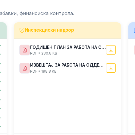
абавки, финансиска контрола.
Инспекциски надзор
ГОДИШЕН ПЛАН ЗА РАБОТА НА ОДДЕЛЕНИЕТО ЗА ИНСПЕКЦИСКИ НАДЗОР ВО ЦЕНТАРОТ ЗА УПРАВУВАЊЕ СО КРИЗИ ЗА 2025 ГОДИНА
PDF • 280.8 KB
ИЗВЕШТАЈ ЗА РАБОТА НА ОДДЕЛЕНИЕТО ЗА ИНСПЕКЦИСКИ НАДЗОР ВО ЦЕНТАРОТ ЗА УПРАВУВАЊЕ СО КРИЗИ ЗА ПЕРИОДОТ ЈУЛИ-ДЕКЕМВРИ 2022 ГОДИНА
PDF • 198.8 KB