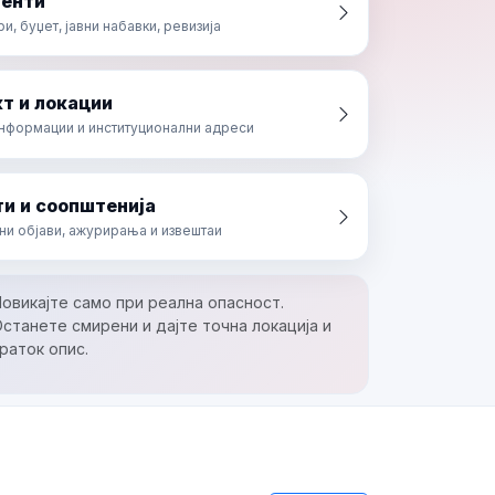
енти
, буџет, јавни набавки, ревизија
т и локации
информации и институционални адреси
и и соопштенија
ни објави, ажурирања и извештаи
овикајте само при реална опасност.
станете смирени и дајте точна локација и
раток опис.