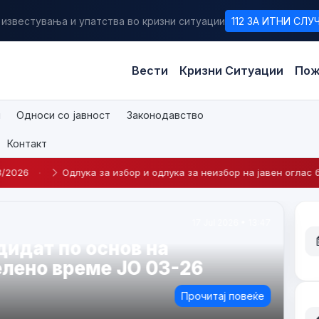
 известувања и упатства во кризни ситуации
112 ЗА ИТНИ СЛУ
Вести
Кризни Ситуации
Пож
и
Односи со јавност
Законодавство
Контакт
за избор и одлука за неизбор на јавен оглас број 2-2026
·
Ј 
23 Apr 2026 • 14:09
а кандидат по Интерен оглас
едување на
беник во Центар за