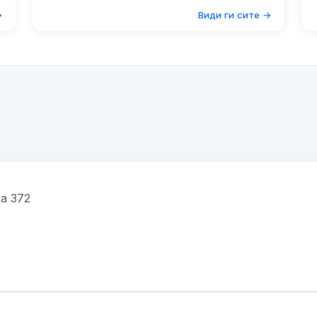
→
Види ги сите →
ја 372