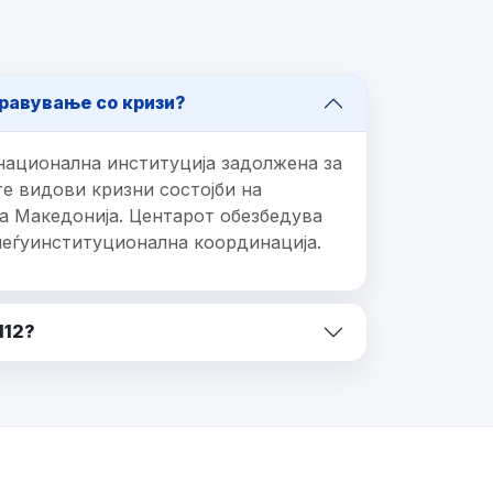
равување со кризи?
национална институција задолжена за
е видови кризни состојби на
а Македонија. Центарот обезбедува
меѓуинституционална координација.
112?