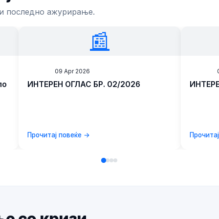
 и последно ажурирање.
📰
News
09 Apr 2026
News
по
ИНТЕРЕН ОГЛАС БР. 02/2026
ИНТЕРЕ
ен
Прочитај повеќе →
Прочита
ње со кризи