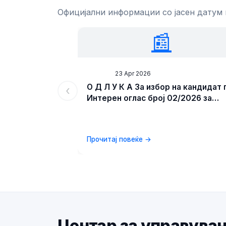
Официјални информации со јасен датум
📰
News
23 Apr 2026
О Д Л У К А За избор на кандидат 
‹
Интерен оглас број 02/2026 за
унапредување на административ
службеник во Центар за
управување со кризи
Прочитај повеќе →
Центар за управува