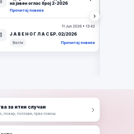
ИНТЕРЕН ОГЛАС БР. 02/2026
📄
Прочитај повеќе
Вести
›
Следно
16 Mar 2026 • 05:47
О Д Л У К А За избор на кандидат по
Интерен оглас број 02/2025 за
📄
унапредување на административен
службеник во Центар за управување
со кризи
Прочитај повеќе
ва за итни случаи
с, пожар, поплави, прва помош