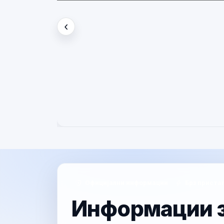
Вести
‹
Претходно
Официјални информации
Брз приста
Информации з