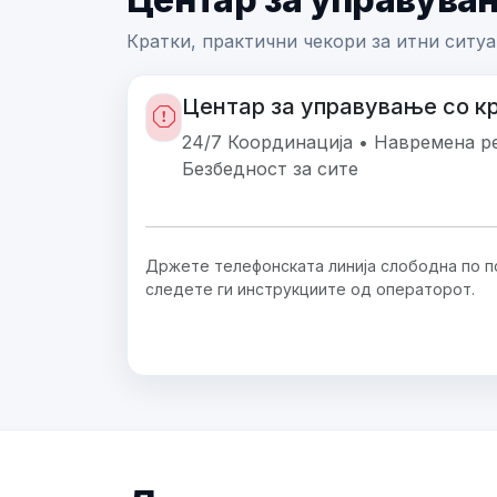
Кратки, практични чекори за итни ситуа
Центар за управување со к
24/7 Координација • Навремена ре
Безбедност за сите
Држете телефонската линија слободна по п
следете ги инструкциите од операторот.