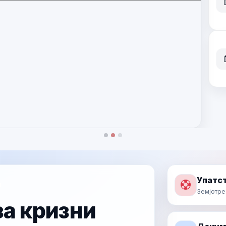
Прочитај повеќе
Упатст
п
Земјотре
а кризни