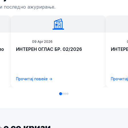
 и последно ажурирање.
📰
News
09 Apr 2026
News
по
ИНТЕРЕН ОГЛАС БР. 02/2026
ИНТЕРЕ
ен
Прочитај повеќе →
Прочита
ње со кризи