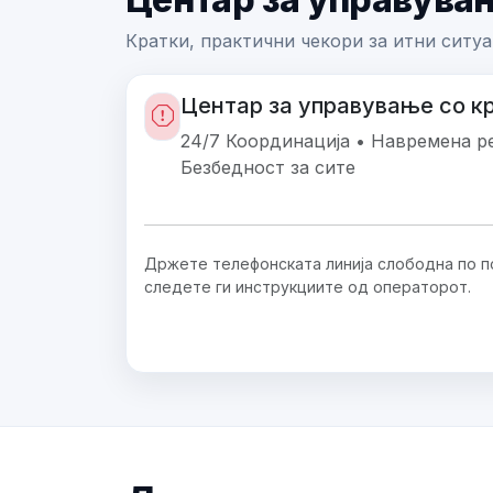
Кратки, практични чекори за итни ситуа
Центар за управување со к
24/7 Координација • Навремена ре
Безбедност за сите
Држете телефонската линија слободна по п
следете ги инструкциите од операторот.