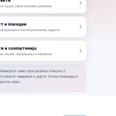
енти
, буџет, јавни набавки, ревизија
т и локации
информации и институционални адреси
и и соопштенија
ни објави, ажурирања и извештаи
овикајте само при реална опасност.
станете смирени и дајте точна локација и
раток опис.