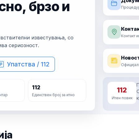
Докум
сно, брзо и
Процедури
Контак
Контакт 
увствителни известувања, со
ива сериозност.
Новост
Упатства / 112
Официјал
П
112
112
О
нтар
Единствен број за итно
к
Итен повик
ија