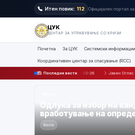
Итен повик:
112
Официјален портал за
ЦУК
ЦЕНТАР ЗА УПРАВУВАЊЕ СО КРИЗИ
Почетна
За ЦУК
Системски информаци
Координативен центар за спасување (RCC)
определено време JO 03-26
Последни вести
·
Јавен Оглас БР. 03/2026
·
О
Вести
О Д Л У К А За избор н
број 02/2026 за унапр
административен служ
управување со кризи