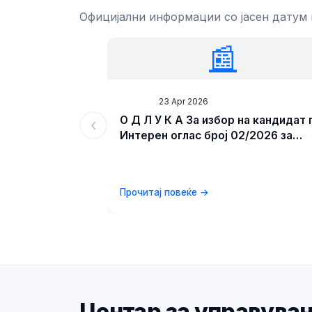
Официјални информации со јасен датум
📰
News
23 Apr 2026
О Д Л У К А За избор на кандидат 
‹
Интерен оглас број 02/2026 за
унапредување на административ
службеник во Центар за
управување со кризи
Прочитај повеќе →
Центар за управува