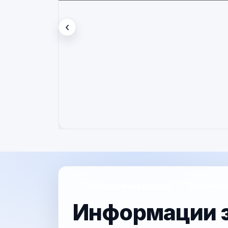
Вести
‹
Претходно
Официјални информации
Брз приста
Информации з