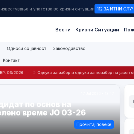
 известувања и упатства во кризни ситуации
112 ЗА ИТНИ СЛУ
Вести
Кризни Ситуации
Пож
и
Односи со јавност
Законодавство
Контакт
длука за избор и одлука за неизбор на јавен оглас број 2-2026
·
23 Apr 2026 • 14:09
а кандидат по Интерен оглас
едување на
беник во Центар за