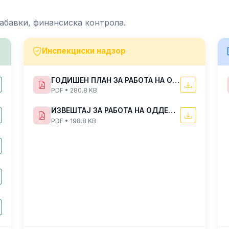
абавки, финансиска контрола.
Инспекциски надзор
ГОДИШЕН ПЛАН ЗА РАБОТА НА ОДДЕЛЕНИЕТО ЗА ИНСПЕКЦИСКИ НАДЗОР ВО ЦЕНТАРОТ ЗА УПРАВУВАЊЕ СО КРИЗИ ЗА 2025 ГОДИНА
PDF • 280.8 KB
ИЗВЕШТАЈ ЗА РАБОТА НА ОДДЕЛЕНИЕТО ЗА ИНСПЕКЦИСКИ НАДЗОР ВО ЦЕНТАРОТ ЗА УПРАВУВАЊЕ СО КРИЗИ ЗА ПЕРИОДОТ ЈУЛИ-ДЕКЕМВРИ 2022 ГОДИНА
PDF • 198.8 KB