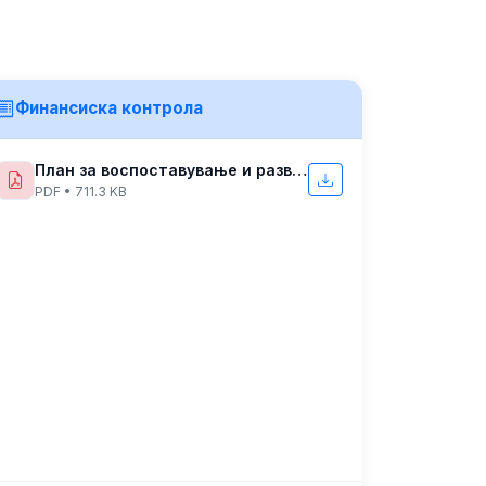
Финансиска контрола
План за воспоставување и развој на финансико управувње и контрола
PDF • 711.3 KB