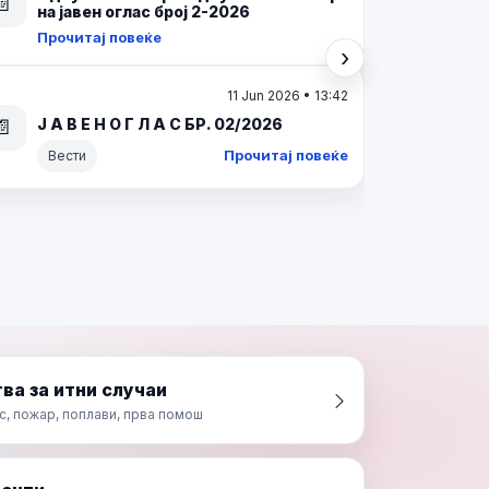
ИНТЕРЕН ОГЛАС БР. 02/2026
📄
Прочитај повеќе
Вести
›
Следно
16 Mar 2026 • 05:47
О Д Л У К А За избор на кандидат по
Интерен оглас број 02/2025 за
📄
унапредување на административен
службеник во Центар за управување
со кризи
Прочитај повеќе
ва за итни случаи
с, пожар, поплави, прва помош