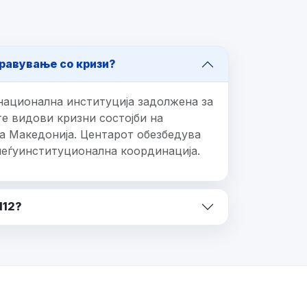
равување со кризи?
национална институција задолжена за
е видови кризни состојби на
а Македонија. Центарот обезбедува
меѓуинституционална координација.
112?