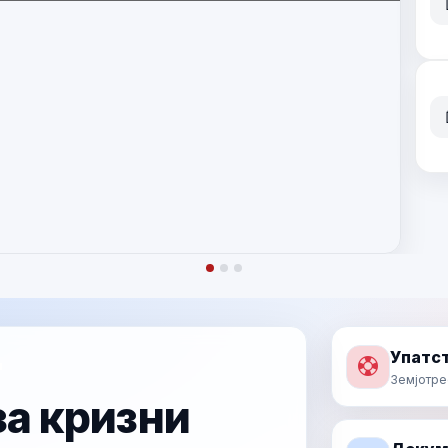
Прочитај повеќе
Упатст
п
Земјотре
а кризни