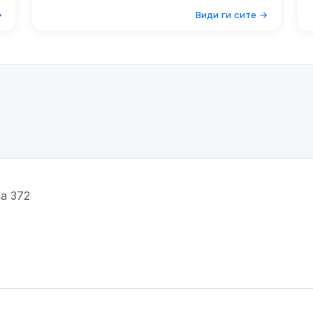
→
Види ги сите →
ја 372