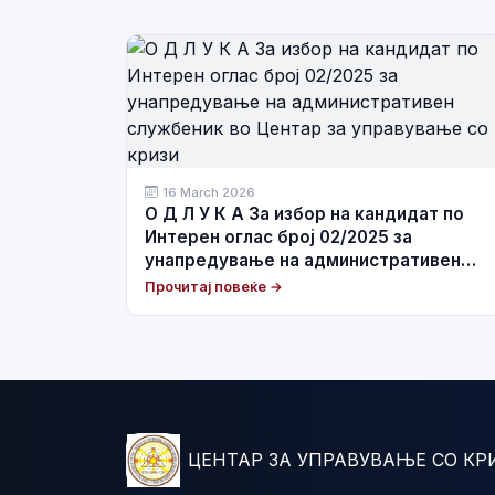
16 March 2026
О Д Л У К А За избор на кандидат по
Интерен оглас број 02/2025 за
унапредување на административен
службеник во Центар за управување со
Прочитај повеќе →
кризи
ЦЕНТАР ЗА УПРАВУВАЊЕ СО КР