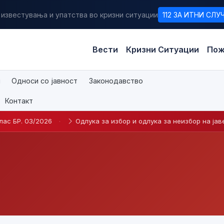
 известувања и упатства во кризни ситуации
112 ЗА ИТНИ СЛУ
Вести
Кризни Ситуации
Пож
и
Односи со јавност
Законодавство
Контакт
. 03/2026
·
Одлука за избор и одлука за неизбор на јавен огла