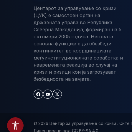
Центарот за управување со кризи
(ЦУК) е самостоен орган на
државната управа во Република
Северна Македонија, формиран на 5
октомври 2005 година. Неговата
основна функција е да обезбеди
континуитет во координацијата,
меѓуинституционалната соработка и
навремената реакција во случај на
кризи и ризици кои ја загрозуваат
безбедноста на земјата.
© 2026 Центар за управување со кризи . Сите 
Лиценцирано под CC BY-SA 4.0