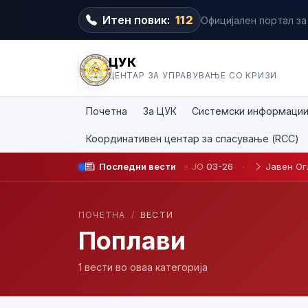
Итен повик:
112
Официјален портал за
ЦУК
ЦЕНТАР ЗА УПРАВУВАЊЕ СО КРИЗИ
Почетна
За ЦУК
Системски информаци
Координативен центар за спасување (RCC)
вработување на определено време JO 03-26
Последни вести
·
Јавен Оглас БР
ПОЧЕТНА
/
ВЕСТИ
Поплави
1 вести во оваа категорија