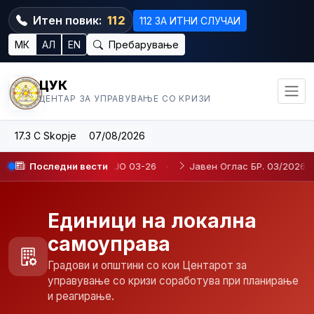
Итен повик:
112
112 ЗА ИТНИ СЛУЧАИ
МК
АЛ
EN
Пребарување
ЦУК
ЦЕНТАР ЗА УПРАВУВАЊЕ СО КРИЗИ
17.3 C Skopje
07/08/2026
а определено време JO 03-26
Последни вести
·
Јавен Оглас БР. 03/2026
·
Единици на локална
самоуправа
Градови и општини со кои Центарот за
управување со кризи соработува при планирање
и реагирање.