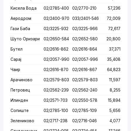
Кисела Вода
02/2785-400
02/2770-210
57,236
Аеродром
02/2400-970
033/2401-546
72,009
Гази Баба
02/3225-932
02/3225-966
72,617
Шуто Оризари
02/2650-584
02/2652-580
20,800
Бутел
02/2616-862
02/2616-864
37,371
Сарај
02/2057-990
02/2057-996
35,408
Чаир
02/2616-870
02/2616-867
64,823
Арачиново
02/2579-803
02/2579-803
11,597
Петровец
02/2562-239
02/2562-240
8,255
Илинден
02/2571-703
02/2550-578
15,894
Сопиште
02/2785-100
02/2785-109
5,656
Зелениково
02/2717-238
02/2716-046
4,077
Студеничани
02/2724-005
02/2724-454
17,246