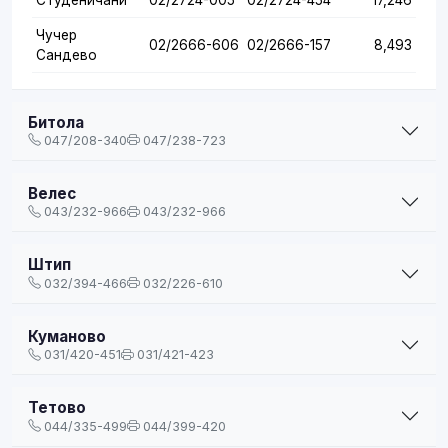
Чучер
02/2666-606
02/2666-157
8,493
Сандево
Битола
047/208-340
047/238-723
Велес
043/232-966
043/232-966
Штип
032/394-466
032/226-610
Куманово
031/420-451
031/421-423
Тетово
044/335-499
044/399-420