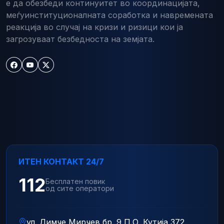
е да обезбеди континуитет во координацијата,
меѓуинституционалната соработка и навремената
реакција во случај на кризи и ризици кои ја
загрозуваат безбедноста на земјата.
ИТЕН КОНТАКТ 24/7
112
Бесплатен повик
од сите оператори
ул. Димче Мирчев бр. 9 П.О. Кутија 372