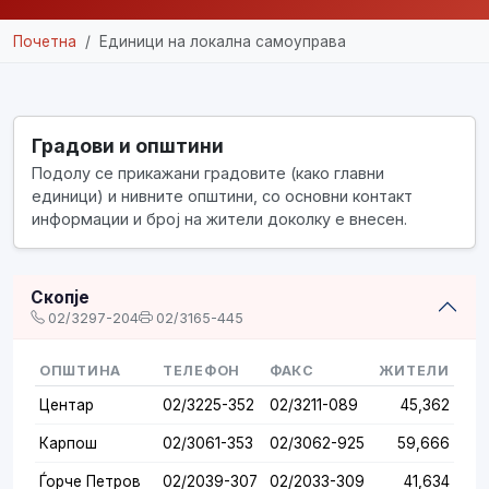
Почетна
Единици на локална самоуправа
Градови и општини
Подолу се прикажани градовите (како главни
единици) и нивните општини, со основни контакт
информации и број на жители доколку е внесен.
Скопје
02/3297-204
02/3165-445
ОПШТИНА
ТЕЛЕФОН
ФАКС
ЖИТЕЛИ
Центар
02/3225-352
02/3211-089
45,362
Карпош
02/3061-353
02/3062-925
59,666
Ѓорче Петров
02/2039-307
02/2033-309
41,634