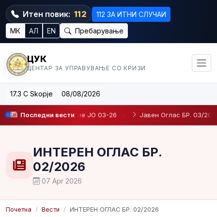
Итен повик:
112
112 ЗА ИТНИ СЛУЧАИ
МК
АЛ
EN
Пребарување
ЦУК
ЦЕНТАР ЗА УПРАВУВАЊЕ СО КРИЗИ
17.3 C Skopje
08/08/2026
ње на определено време JO 03-26
Последни вести
·
Јавен Оглас БР. 03/2026
ИНТЕРЕН ОГЛАС БР.
02/2026
07 Apr 2026
Почетна
Вести
ИНТЕРЕН ОГЛАС БР. 02/2026