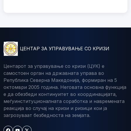
ЦЕНТАР ЗА УПРАВУВАЊЕ СО КРИЗИ
Центарот за управување со кризи (ЦУК) е
самостоен орган на државната управа во
Република Северна Македонија, формиран на 5
октомври 2005 година. Неговата основна функција
е да обезбеди континуитет во координацијата,
меѓуинституционалната соработка и навремената
реакција во случај на кризи и ризици кои ја
загрозуваат безбедноста на земјата.