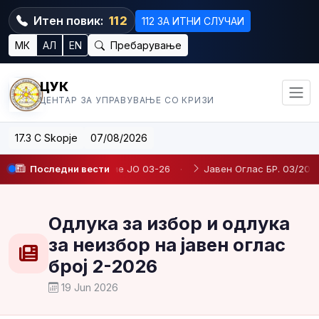
Итен повик:
112
112 ЗА ИТНИ СЛУЧАИ
МК
АЛ
EN
Пребарување
ЦУК
ЦЕНТАР ЗА УПРАВУВАЊЕ СО КРИЗИ
17.3 C Skopje
07/08/2026
е на определено време JO 03-26
Последни вести
·
Јавен Оглас БР. 03/2026
·
Одлука за избор и одлука
за неизбор на јавен оглас
број 2-2026
19 Jun 2026