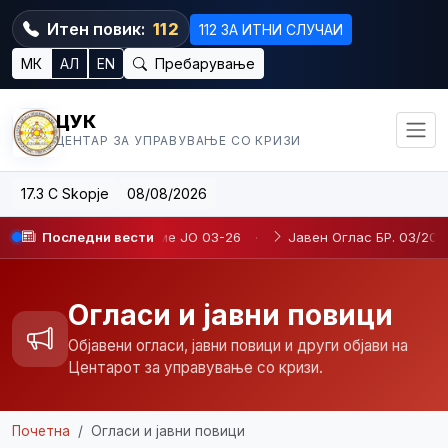
Итен повик:
112
112 ЗА ИТНИ СЛУЧАИ
МК
АЛ
EN
Пребарување
ЦУК
ЦЕНТАР ЗА УПРАВУВАЊЕ СО КРИЗИ
17.3 C Skopje
08/08/2026
е на определено време JO 03-26
Последни вести
·
Јавен Оглас БР. 03/2026
·
Огласи и јавни повици
Објавени огласи, јавни повици и други објави на
Центарот за управување со кризи.
Почетна
Огласи и јавни повици