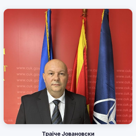
Трајче Јовановски