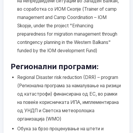
на непредвидени ситуации во Западен Балкан,
во соработка со ИОМ Скопје (Trainer of camp
management and Camp Coordination – IOM
Skopje, under the project "Enhancing
preparedness for migration management through
contingency planning in the Western Balkans"
funded by the IOM development Fund)
Регионални програми:
Regional Disaster risk reduction (DRR) – program
(Регионална програма за намалување на ризици
од катастрофи) финансирана од ЕC, во рамки
на повеќе корисничката ИПА, имплементирана
од УНДП и Светска метеоролошка
организација (WMO)
Обука за брзо проценување на штети и