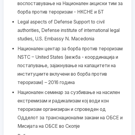
воспоставување на Национален акциски тим за
борба против тероризам - НКСНЕ и БТ
Legal aspects of Defense Support to civil
authorities, Defense institute of international legal
studies, U.S. Embassy N. Macedonia
Национален центар за борба против тероризам
NSTC – United States (вежба - координација и
постапување, зајакнување на капацитети на
институциите вклучени во борба против
тероризам) – 2016 година
Национален семинар за сузбивање на насилен
екстремизам и радикализам кој води кон
тероризам организиран и спроведен од
Одделот за транснационални закани на ОБСЕ и
Мисијата на ОБСЕ во Скопје