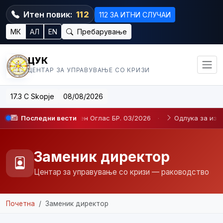
Итен повик:
112
112 ЗА ИТНИ СЛУЧАИ
МК
АЛ
EN
Пребарување
ЦУК
ЦЕНТАР ЗА УПРАВУВАЊЕ СО КРИЗИ
17.3 C Skopje
08/08/2026
·
Последни вести
Јавен Оглас БР. 03/2026
·
Одлука за избор и одлука за
Заменик директор
Центар за управување со кризи — раководство
Почетна
Заменик директор