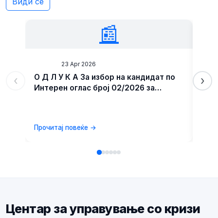
Види сè
📰
News
23 Apr 2026
Ne
О Д Л У К А За избор на кандидат по
ИНТ
‹
›
Интерен оглас број 02/2026 за
унапредување на административен
службеник во Центар за управување
со кризи
Прочитај повеќе →
Проч
Центар за управување со кризи