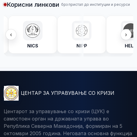
Корисни линкови
брз пристап до институции и ресурси
‹
›
C
NICS
NIPP
HELP
ЦЕНТАР ЗА УПРАВУВАЊЕ СО КРИЗИ
Центарот за управување со кризи (ЦУК) е
самостоен орган на државната управа во
Република Северна Македонија, формиран на 5
октомври 2005 година. Неговата основна функција