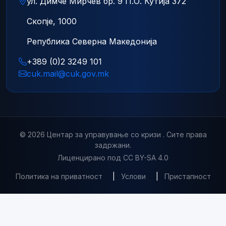
ул. Димче Мирчев бр. 9 П.О. Кутија 372
Скопје, 1000
Република Северна Македонија
+389 (0)2 3249 101
cuk.mail@cuk.gov.mk
© 2026 Центар за управување со кризи . Сите права
задржани.
Лиценцирано под CC BY-SA 4.0
Политика на приватност
|
Услови
|
Пристапност