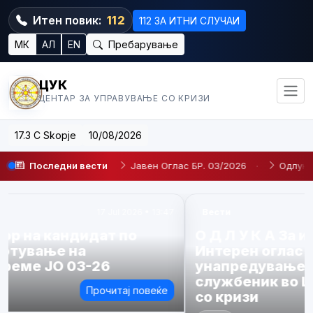
Итен повик:
112
112 ЗА ИТНИ СЛУЧАИ
МК
АЛ
EN
Пребарување
ЦУК
ЦЕНТАР ЗА УПРАВУВАЊЕ СО КРИЗИ
17.3 C Skopje
10/08/2026
време JO 03-26
Последни вести
·
Јавен Оглас БР. 03/2026
·
Одлука за из
Вести
23 Apr 2026 • 14:09
О Д Л У К А За избор на кандидат по
Интерен оглас број 02/2026 за
унапредување на административен
службеник во Центар за управување
со кризи