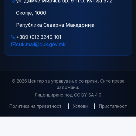
ул. Димче Мирчев бр. 9 П.О. Кутија 372
Скопје, 1000
Република Северна Македонија
+389 (0)2 3249 101
cuk.mail@cuk.gov.mk
© 2026 Центар за управување со кризи . Сите права
задржани.
Лиценцирано под CC BY-SA 4.0
Политика на приватност
|
Услови
|
Пристапност