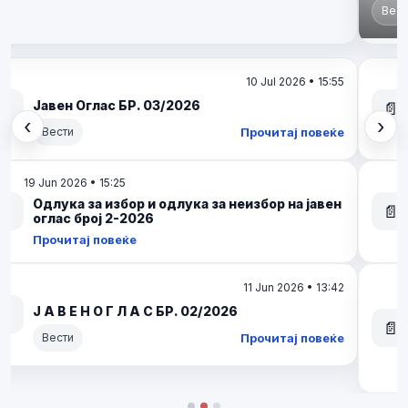
Прочитај повеќе
Вести
Вести
09 Apr 2026 • 19:48
ИНТЕРЕН ОГЛАС БР. 02/2026
📄
‹
›
Прочитај повеќе
Вести
Претходно
Сле
Вести
07 Apr 2026 • 16:09
ИНТЕРЕН ОГЛАС БР. 02/2026
📄
Прочитај повеќе
Вести
16 Mar 2026 • 05:47
О Д Л У К А За избор на кандидат по Интерен
оглас број 02/2025 за унапредување на
📄
административен службеник во Центар за
управување со кризи
Прочитај повеќе