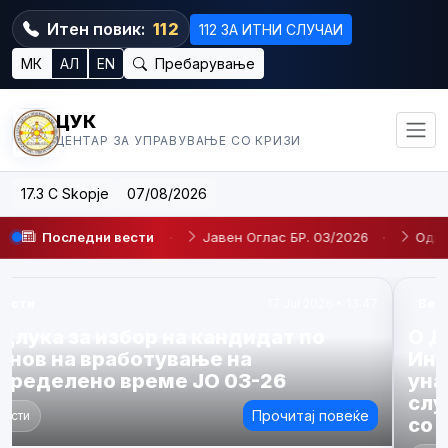
Итен повик:
112
112 ЗА ИТНИ СЛУЧАИ
МК
АЛ
EN
Пребарување
ЦУК
ЦЕНТАР ЗА УПРАВУВАЊЕ СО КРИЗИ
17.3 C Skopje
07/08/2026
време JO 03-26
Последни вести
·
Јавен Оглас БР. 03/2026
·
Одлука за из
Вести
23 Apr 2026 • 14:09
О Д Л У К А За избор на кандидат по
Интерен оглас број 02/2026 за
унапредување на административен
службеник во Центар за управување
со кризи