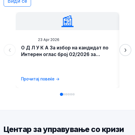
Види сè
📰
News
23 Apr 2026
Ne
О Д Л У К А За избор на кандидат по
ИНТ
‹
›
Интерен оглас број 02/2026 за
унапредување на административен
службеник во Центар за управување
со кризи
Прочитај повеќе →
Проч
Центар за управување со кризи