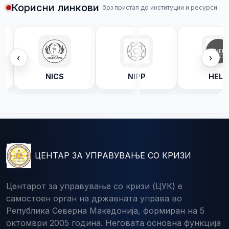
Корисни линкови
брз пристап до институции и ресурси
‹
›
C
NICS
NIPP
HELP
ЦЕНТАР ЗА УПРАВУВАЊЕ СО КРИЗИ
Центарот за управување со кризи (ЦУК) е
самостоен орган на државната управа во
Република Северна Македонија, формиран на 5
октомври 2005 година. Неговата основна функција