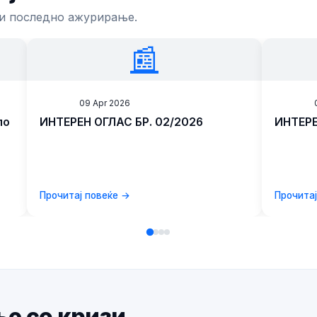
 и последно ажурирање.
📰
News
09 Apr 2026
News
по
ИНТЕРЕН ОГЛАС БР. 02/2026
ИНТЕРЕ
ен
Прочитај повеќе →
Прочита
ње со кризи