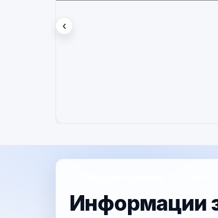
Вести
‹
Претходно
Официјални информации
Брз приста
Информации з