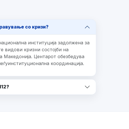
равување со кризи?
национална институција задолжена за
е видови кризни состојби на
а Македонија. Центарот обезбедува
меѓуинституционална координација.
112?