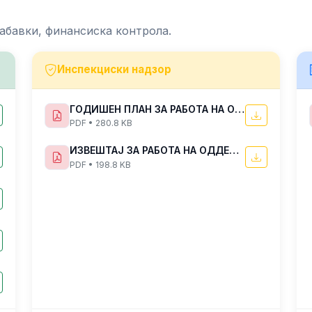
абавки, финансиска контрола.
Инспекциски надзор
ГОДИШЕН ПЛАН ЗА РАБОТА НА ОДДЕЛЕНИЕТО ЗА ИНСПЕКЦИСКИ НАДЗОР ВО ЦЕНТАРОТ ЗА УПРАВУВАЊЕ СО КРИЗИ ЗА 2025 ГОДИНА
PDF • 280.8 KB
ИЗВЕШТАЈ ЗА РАБОТА НА ОДДЕЛЕНИЕТО ЗА ИНСПЕКЦИСКИ НАДЗОР ВО ЦЕНТАРОТ ЗА УПРАВУВАЊЕ СО КРИЗИ ЗА ПЕРИОДОТ ЈУЛИ-ДЕКЕМВРИ 2022 ГОДИНА
PDF • 198.8 KB