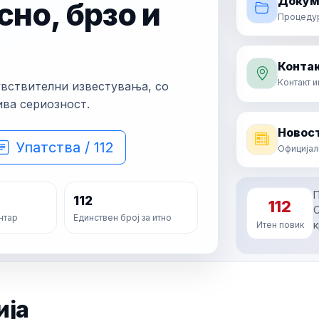
Докум
сно, брзо и
Процедури
Контак
Контакт 
увствителни известувања, со
ива сериозност.
Новост
Упатства / 112
Официјал
П
112
112
О
нтар
Единствен број за итно
к
Итен повик
ија