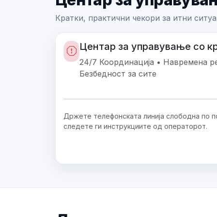
Кратки, практични чекори за итни ситуа
Центар за управување со к
24/7 Координација • Навремена ре
Безбедност за сите
Држете телефонската линија слободна по п
следете ги инструкциите од операторот.