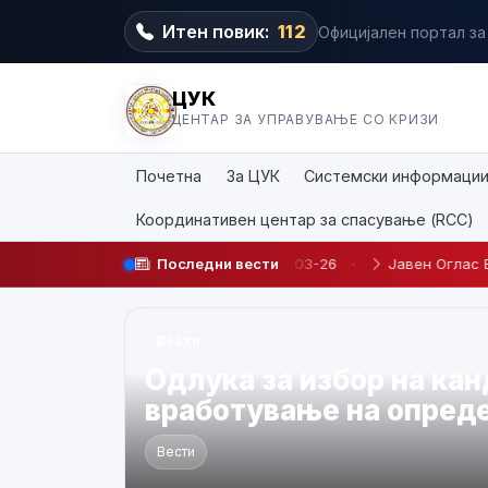
Итен повик:
112
Официјален портал за
ЦУК
ЦЕНТАР ЗА УПРАВУВАЊЕ СО КРИЗИ
Почетна
За ЦУК
Системски информаци
Координативен центар за спасување (RCC)
определено време JO 03-26
Последни вести
·
Јавен Оглас БР. 03/2026
·
Вести
О Д Л У К А За избор н
број 02/2026 за унапр
административен служ
управување со кризи