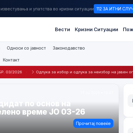
 известувања и упатства во кризни ситуации
112 ЗА ИТНИ СЛУ
Вести
Кризни Ситуации
Пож
и
Односи со јавност
Законодавство
Контакт
Одлука за избор и одлука за неизбор на јавен оглас број 2-2026
·
23 Apr 2026 • 14:09
а кандидат по Интерен оглас
едување на
беник во Центар за