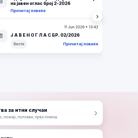
ИНТЕРЕН ОГЛАС БР. 02/2026
📄
Прочитај повеќе
Вести
›
Следно
16 Mar 2026 • 05:47
О Д Л У К А За избор на кандидат по
Интерен оглас број 02/2025 за
📄
унапредување на административен
службеник во Центар за управување
со кризи
Прочитај повеќе
ва за итни случаи
с, пожар, поплави, прва помош