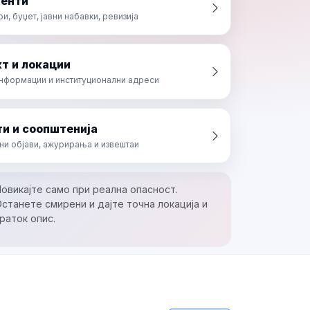
енти
, буџет, јавни набавки, ревизија
т и локации
информации и институционални адреси
и и соопштенија
ни објави, ажурирања и извештаи
овикајте само при реална опасност.
станете смирени и дајте точна локација и
раток опис.