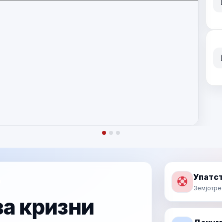
Прочитај повеќе
Упатст
п
Земјотре
а кризни