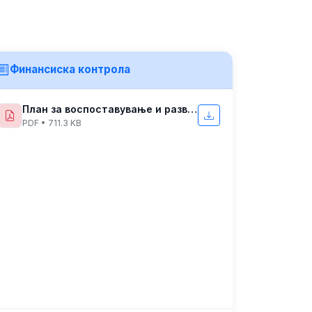
Финансиска контрола
План за воспоставување и развој на финансико управувње и контрола
PDF • 711.3 KB