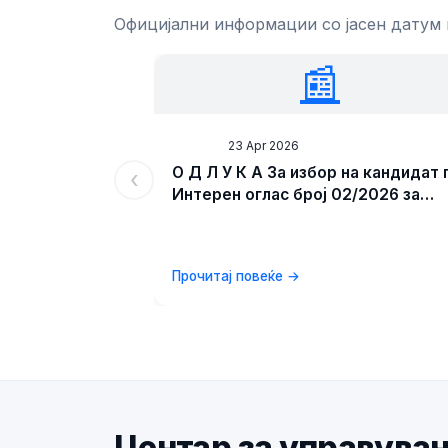
Официјални информации со јасен датум
📰
News
23 Apr 2026
О Д Л У К А За избор на кандидат 
‹
Интерен оглас број 02/2026 за
унапредување на административ
службеник во Центар за
управување со кризи
Прочитај повеќе →
Центар за управува