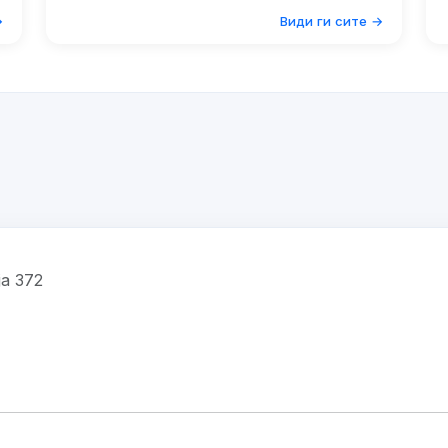
→
Види ги сите →
ја 372