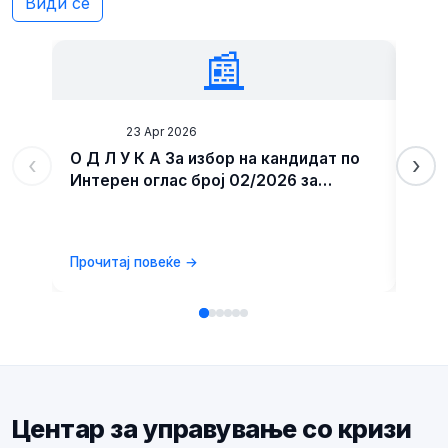
Види сè
📰
News
23 Apr 2026
Ne
О Д Л У К А За избор на кандидат по
ИНТ
‹
›
Интерен оглас број 02/2026 за
унапредување на административен
службеник во Центар за управување
со кризи
Прочитај повеќе →
Проч
Центар за управување со кризи