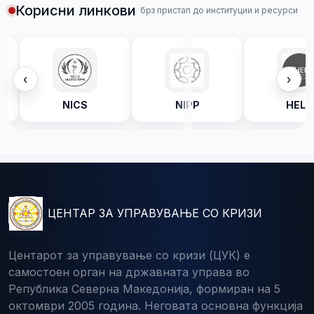
Корисни линкови
брз пристап до институции и ресурси
‹
›
C
NICS
NIPP
HELP
ЦЕНТАР ЗА УПРАВУВАЊЕ СО КРИЗИ
Центарот за управување со кризи (ЦУК) е
самостоен орган на државната управа во
Република Северна Македонија, формиран на 5
октомври 2005 година. Неговата основна функција