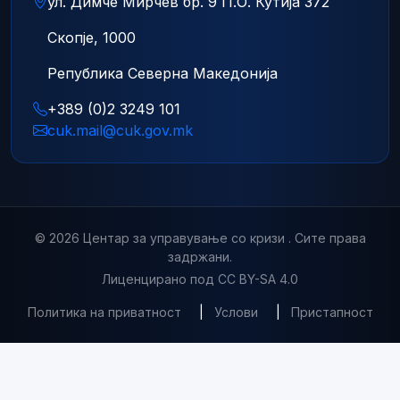
ул. Димче Мирчев бр. 9 П.О. Кутија 372
Скопје, 1000
Република Северна Македонија
+389 (0)2 3249 101
cuk.mail@cuk.gov.mk
© 2026 Центар за управување со кризи . Сите права
задржани.
Лиценцирано под CC BY-SA 4.0
Политика на приватност
|
Услови
|
Пристапност